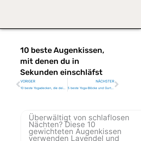
10 beste Augenkissen,
mit denen du in
Sekunden einschläfst
Zurück
Nächs
VORIGER
NÄCHSTER
10 beste Yogadecken, die deine Praxis für immer verändern werden
5 beste Yoga-Blöcke und Gurte Sets, die jede Pose vertiefen
Überwältigt von schlaflosen
Nächten? Diese 10
gewichteten Augenkissen
verwenden Lavendel und