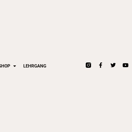
F
T
Y
SHOP
LEHRGANG
a
w
o
c
i
u
e
t
t
b
t
u
o
e
b
o
r
e
k
-
f