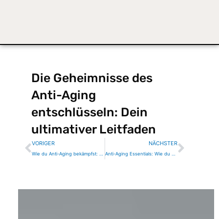
Die Geheimnisse des
Anti-Aging
entschlüsseln: Dein
ultimativer Leitfaden
Zurück
Nächs
VORIGER
NÄCHSTER
Wie du Anti-Aging bekämpfst: Ein umfassender Leitfaden
Anti-Aging Essentials: Wie du deine jugendliche Ausstrahlung bewahrst