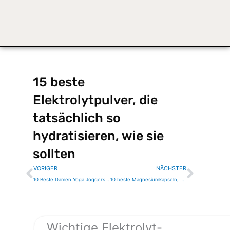
15 beste
Elektrolytpulver, die
tatsächlich so
hydratisieren, wie sie
sollten
Zurück
Nächs
VORIGER
NÄCHSTER
10 Beste Damen Yoga Joggers für Komfort auf und neben der Matte
10 beste Magnesiumkapseln, die es wert sind, Ihrer täglichen Routine hinzugefügt zu werden
Wichtige Elektrolyt-