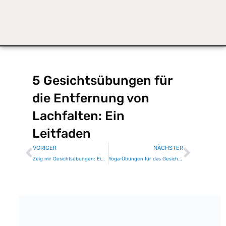
5 Gesichtsübungen für
die Entfernung von
Lachfalten: Ein
Leitfaden
Zurück
Nächs
VORIGER
NÄCHSTER
Zeig mir Gesichtsübungen: Ein Leitfaden für Anfänger um Lachfalten natürlich zu glätten
Yoga-Übungen für das Gesicht um Krähenfüße auf natürliche Weise zu beseitigen