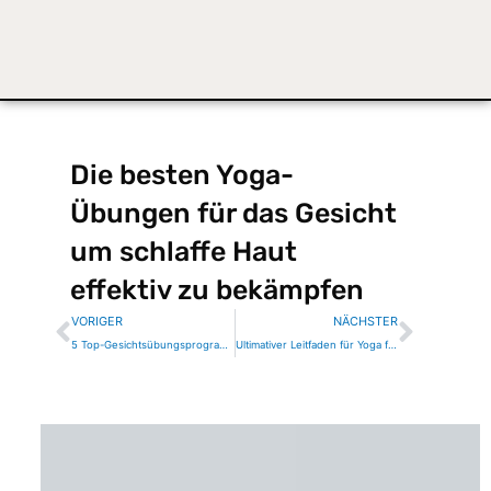
Die besten Yoga-
Übungen für das Gesicht
um schlaffe Haut
effektiv zu bekämpfen
Zurück
Nächs
VORIGER
NÄCHSTER
5 Top-Gesichtsübungsprogramme für ein jugendliches Aussehen
Ultimativer Leitfaden für Yoga für das Gesicht: Stirnübungen für jugendliche Haut