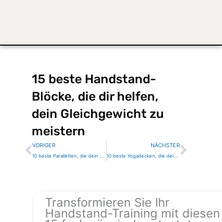
15 beste Handstand-
Blöcke, die dir helfen,
dein Gleichgewicht zu
meistern
Zurück
Nächs
VORIGER
NÄCHSTER
10 beste Paralletten, die dein Bodyweight-Training auf die nächste Stufe bringen
10 beste Yogadecken, die deine Praxis für immer verändern werden
Transformieren Sie Ihr
Handstand-Training mit diesen