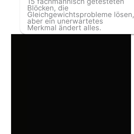
15 fachmännisch getesteten
Blöcken, die
Gleichgewichtsprobleme lösen
aber ein unerwartetes
Merkmal ändert alles.