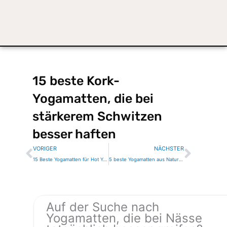
15 beste Kork-
Yogamatten, die bei
stärkerem Schwitzen
besser haften
Zurück
Nächs
VORIGER
NÄCHSTER
15 Beste Yogamatten für Hot Yoga, die nicht rutschen, wenn du sie benutzt
5 beste Yogamatten aus Naturkautschuk, die traumhaft greifen
Auf der Suche nach
Yogamatten, die bei Nässe