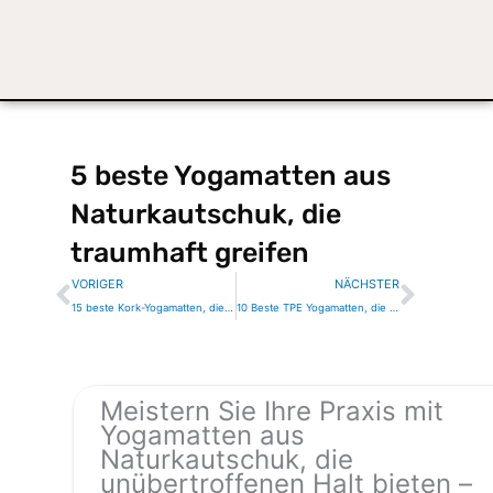
5 beste Yogamatten aus
Naturkautschuk, die
traumhaft greifen
Zurück
Nächs
VORIGER
NÄCHSTER
15 beste Kork-Yogamatten, die bei stärkerem Schwitzen besser haften
10 Beste TPE Yogamatten, die besser greifen als traditionelles Gummi
Meistern Sie Ihre Praxis mit
Yogamatten aus
Naturkautschuk, die
unübertroffenen Halt bieten –