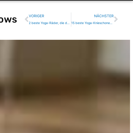
Zurück
Näch
lows
VORIGER
NÄCHSTER
2 beste Yoga-Räder, die deine Praxis auf neue Höhen bringen
15 beste Yoga-Knieschoner für schmerzfreies Fließen jedes Mal