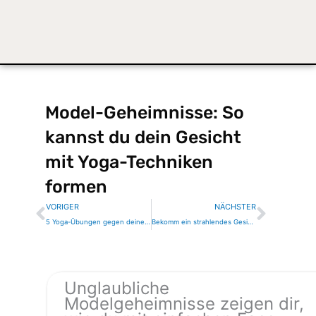
Model-Geheimnisse: So
kannst du dein Gesicht
mit Yoga-Techniken
formen
Zurück
Nächs
VORIGER
NÄCHSTER
5 Yoga-Übungen gegen deinen schlaffen Hals
Bekomm ein strahlendes Gesicht mit diesen Tipps für Gesichtsgymnastik
Unglaubliche
Modelgeheimnisse zeigen dir,